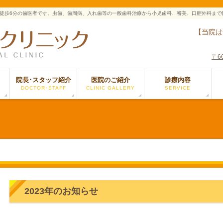
徒歩6分の歯医者です。虫歯、歯周病、入れ歯等の一般歯科治療から小児歯科、審美、口腔外科まで
【当院は
〒6
院長･スタッフ紹介
医院のご紹介
診療内容
DOCTOR･STAFF
CLINIC GALLERY
SERVICE
2023年のお知らせ